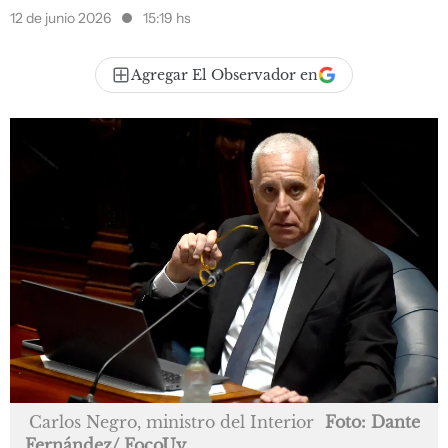
12 de junio 2026
15:19 hs
Agregar El Observador en
Carlos Negro, ministro del Interior
Foto: Dante
Fernández/ FocoUy