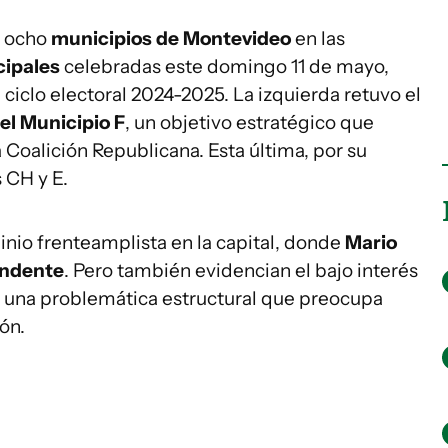
s ocho
municipios de Montevideo
en las
ipales
celebradas este domingo 11 de mayo,
ciclo electoral 2024-2025. La izquierda retuvo el
el Municipio F
, un objetivo estratégico que
Coalición Republicana. Esta última, por su
 CH y E.
nio frenteamplista en la capital, donde
Mario
endente
. Pero también evidencian el bajo interés
, una problemática estructural que preocupa
ón.