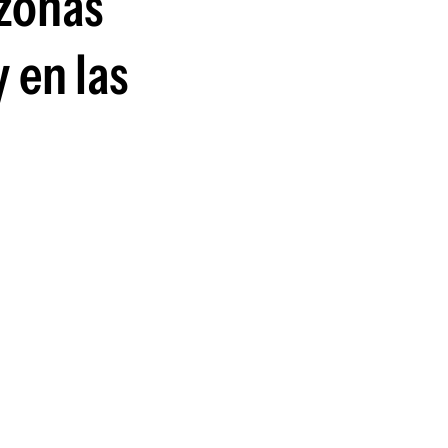
 zonas
y en las