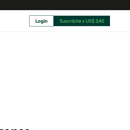
Login
Suscribite x US$ 3,45
uscríbete ahora a El Observador y elegí hasta
donde llegar.
Suscribite x US$ 3,45