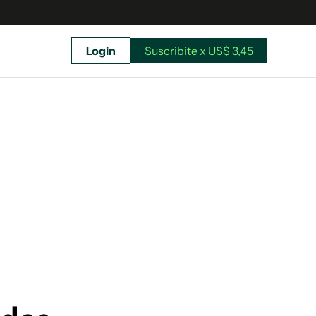
Login
Suscribite x US$ 3,45
uscríbete ahora a El Observador y elegí hasta
donde llegar.
Suscribite x US$ 3,45