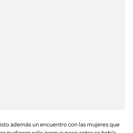
visto además un encuentro con las mujeres que
 no pudieron salir, porque poco antes se había