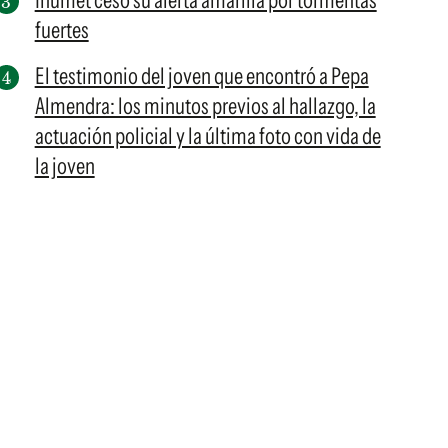
Inumet cesó su alerta amarilla por tormentas
fuertes
El testimonio del joven que encontró a Pepa
Almendra: los minutos previos al hallazgo, la
actuación policial y la última foto con vida de
la joven