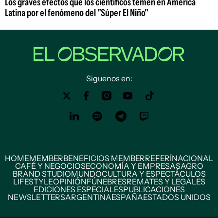
Los graves efectos que los científicos temen en América
Latina por el fenómeno del "Súper El Niño"
Siguenos en:
HOME
MEMBER
BENEFICIOS MEMBER
REFERÍ
NACIONAL
CAFÉ Y NEGOCIOS
ECONOMÍA Y EMPRESAS
AGRO
BRAND STUDIO
MUNDO
CULTURA Y ESPECTÁCULOS
LIFESTYLE
OPINIÓN
FÚNEBRES
REMATES Y LEGALES
EDICIONES ESPECIALES
PUBLICACIONES
NEWSLETTERS
ARGENTINA
ESPAÑA
ESTADOS UNIDOS