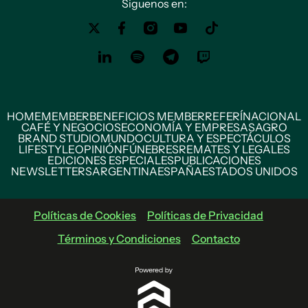
Siguenos en:
HOME
MEMBER
BENEFICIOS MEMBER
REFERÍ
NACIONAL
CAFÉ Y NEGOCIOS
ECONOMÍA Y EMPRESAS
AGRO
BRAND STUDIO
MUNDO
CULTURA Y ESPECTÁCULOS
LIFESTYLE
OPINIÓN
FÚNEBRES
REMATES Y LEGALES
EDICIONES ESPECIALES
PUBLICACIONES
NEWSLETTERS
ARGENTINA
ESPAÑA
ESTADOS UNIDOS
Políticas de Cookies
Políticas de Privacidad
Términos y Condiciones
Contacto