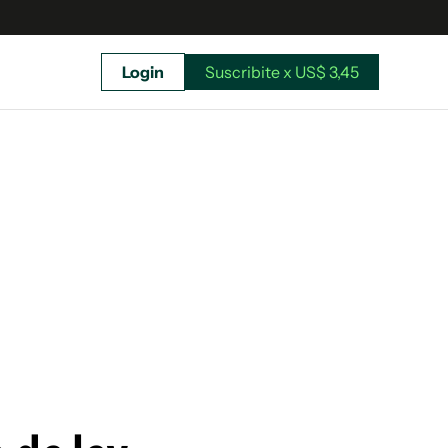
Login
Suscribite x US$ 3,45
uscríbete ahora a El Observador y elegí hasta
donde llegar.
Suscribite x US$ 3,45