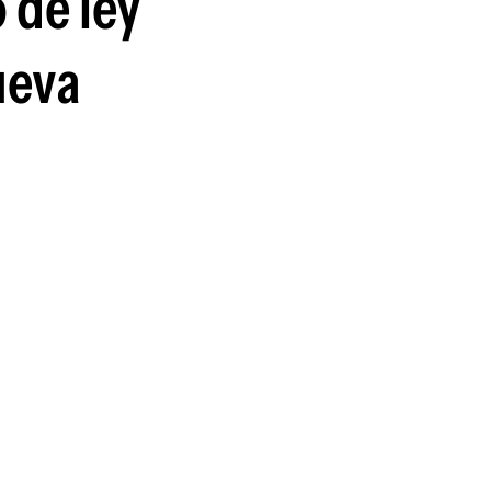
 de ley
ueva