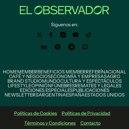
Siguenos en:
HOME
MEMBER
BENEFICIOS MEMBER
REFERÍ
NACIONAL
CAFÉ Y NEGOCIOS
ECONOMÍA Y EMPRESAS
AGRO
BRAND STUDIO
MUNDO
CULTURA Y ESPECTÁCULOS
LIFESTYLE
OPINIÓN
FÚNEBRES
REMATES Y LEGALES
EDICIONES ESPECIALES
PUBLICACIONES
NEWSLETTERS
ARGENTINA
ESPAÑA
ESTADOS UNIDOS
Políticas de Cookies
Políticas de Privacidad
Términos y Condiciones
Contacto