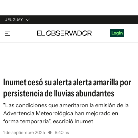
URUGUAY
URUGUAY
Login
ARGENTINA
ESPAÑA
ESTADOS UNIDOS
Inumet cesó su alerta alerta amarilla por
persistencia de lluvias abundantes
"Las condiciones que ameritaron la emisión de la
Advertencia Meteorológica han mejorado en
forma temporaria", escribió Inumet
1 de septiembre 2025
8:40 hs