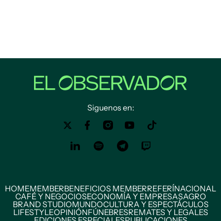
Siguenos en:
HOME
MEMBER
BENEFICIOS MEMBER
REFERÍ
NACIONAL
CAFÉ Y NEGOCIOS
ECONOMÍA Y EMPRESAS
AGRO
BRAND STUDIO
MUNDO
CULTURA Y ESPECTÁCULOS
LIFESTYLE
OPINIÓN
FÚNEBRES
REMATES Y LEGALES
EDICIONES ESPECIALES
PUBLICACIONES