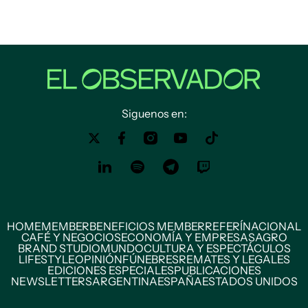
Siguenos en:
HOME
MEMBER
BENEFICIOS MEMBER
REFERÍ
NACIONAL
CAFÉ Y NEGOCIOS
ECONOMÍA Y EMPRESAS
AGRO
BRAND STUDIO
MUNDO
CULTURA Y ESPECTÁCULOS
LIFESTYLE
OPINIÓN
FÚNEBRES
REMATES Y LEGALES
EDICIONES ESPECIALES
PUBLICACIONES
NEWSLETTERS
ARGENTINA
ESPAÑA
ESTADOS UNIDOS