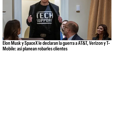
Elon Musk y SpaceX le declaran la guerra a AT&T, Verizon y T-
Mobile: así planean robarles clientes