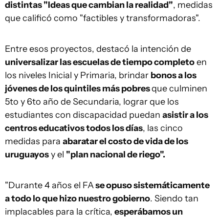
distintas "Ideas que cambian la realidad"
, medidas
que calificó como "factibles y transformadoras".
Entre esos proyectos, destacó la intención de
universalizar las escuelas de tiempo completo
en
los niveles Inicial y Primaria, brindar
bonos a los
jóvenes de los quintiles más pobres
que culminen
5to y 6to año de Secundaria, lograr que los
estudiantes con discapacidad puedan
asistir a los
centros educativos todos los días
, las cinco
medidas para
abaratar el costo de vida de los
uruguayos
y el
"plan nacional de riego".
"Durante 4 años el FA
se opuso sistemáticamente
a todo lo que hizo nuestro gobierno
. Siendo tan
implacables para la crítica,
esperábamos un