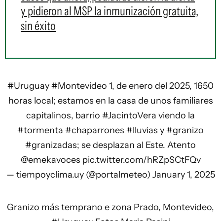
y pidieron al MSP la inmunización gratuita,
sin éxito
#Uruguay
#Montevideo
1, de enero del 2025, 1650
horas local; estamos en la casa de unos familiares
capitalinos, barrio
#JacintoVera
viendo la
#tormenta
#chaparrones
#lluvias
y
#granizo
#granizadas
; se desplazan al Este. Atento
@emekavoces
pic.twitter.com/hRZpSCtFQv
— tiempoyclima.uy (@portalmeteo)
January 1, 2025
Granizo más temprano e zona Prado, Montevideo,