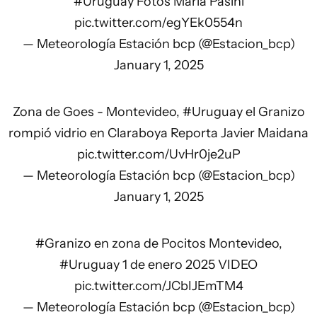
#Uruguay
Fotos Maria Pasini
pic.twitter.com/egYEk0554n
— Meteorología Estación bcp (@Estacion_bcp)
January 1, 2025
Zona de Goes - Montevideo,
#Uruguay
el Granizo
rompió vidrio en Claraboya Reporta Javier Maidana
pic.twitter.com/UvHr0je2uP
— Meteorología Estación bcp (@Estacion_bcp)
January 1, 2025
#Granizo
en zona de Pocitos Montevideo,
#Uruguay
1 de enero 2025 VIDEO
pic.twitter.com/JCbIJEmTM4
— Meteorología Estación bcp (@Estacion_bcp)