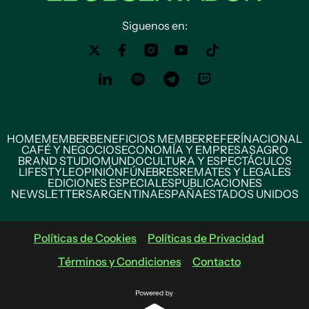
Siguenos en:
HOME
MEMBER
BENEFICIOS MEMBER
REFERÍ
NACIONAL
CAFÉ Y NEGOCIOS
ECONOMÍA Y EMPRESAS
AGRO
BRAND STUDIO
MUNDO
CULTURA Y ESPECTÁCULOS
LIFESTYLE
OPINIÓN
FÚNEBRES
REMATES Y LEGALES
EDICIONES ESPECIALES
PUBLICACIONES
NEWSLETTERS
ARGENTINA
ESPAÑA
ESTADOS UNIDOS
Políticas de Cookies
Políticas de Privacidad
Términos y Condiciones
Contacto