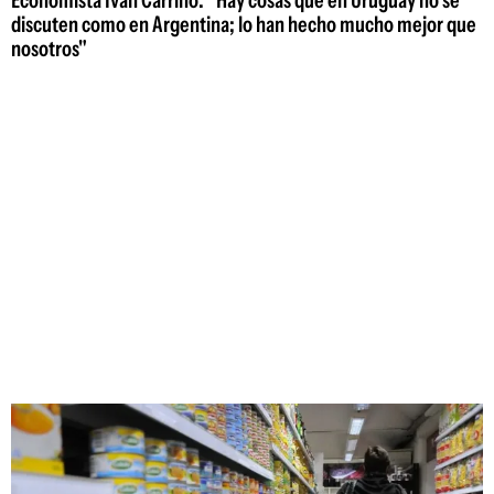
Economista Iván Carrino: "Hay cosas que en Uruguay no se
discuten como en Argentina; lo han hecho mucho mejor que
nosotros"