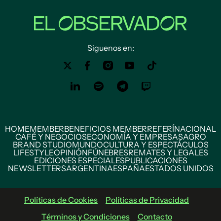
Siguenos en:
HOME
MEMBER
BENEFICIOS MEMBER
REFERÍ
NACIONAL
CAFÉ Y NEGOCIOS
ECONOMÍA Y EMPRESAS
AGRO
BRAND STUDIO
MUNDO
CULTURA Y ESPECTÁCULOS
LIFESTYLE
OPINIÓN
FÚNEBRES
REMATES Y LEGALES
EDICIONES ESPECIALES
PUBLICACIONES
NEWSLETTERS
ARGENTINA
ESPAÑA
ESTADOS UNIDOS
Políticas de Cookies
Políticas de Privacidad
Términos y Condiciones
Contacto