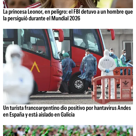
La princesa Leonor, en peligro: el FBI detuvo a un hombre que
la persiguió durante el Mundial 2026
Un turista francoargentino dio positivo por hantavirus Andes
en España y está aislado en Galicia