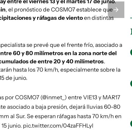
uay
entre el viernes 13 y el martes 17 de junio
.
in
, el pronóstico de COSMO7 establece que
cipitaciones y ráfagas de viento
en distintas
ecialista se prevé que el frente frío, asociado a
entre 60 y 80 milímetros en la zona norte del
 acumulados de entre 20 y 40 milímetros
.
zarán hasta los 70 km/h, especialmente sobre la
15 de junio.
ras por COSMO7 (
@inmet_
) entre VIE13 y MAR17
ste asociado a baja presión, dejará lluvias 60-80
mm al Sur. Se esperan ráfagas hasta 70 km/h en
 15 junio.
pic.twitter.com/04zaFFHLyI