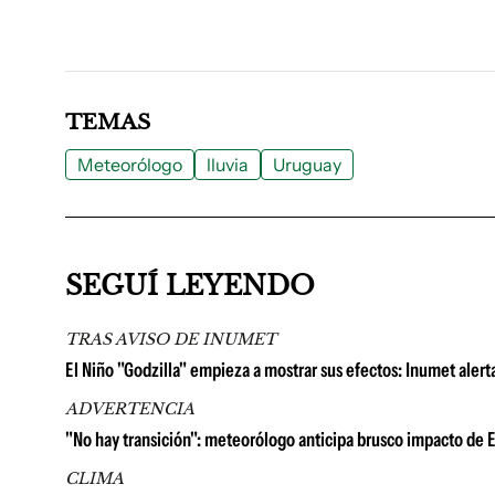
TEMAS
Meteorólogo
lluvia
Uruguay
SEGUÍ LEYENDO
TRAS AVISO DE INUMET
El Niño "Godzilla" empieza a mostrar sus efectos: Inumet ale
ADVERTENCIA
"No hay transición": meteorólogo anticipa brusco impacto de E
CLIMA