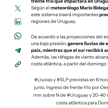
frente frío que impactará en Urug
Según el
meteorólogo Mario Bidega
este sistema traerá importantes
pre
regiones de Uruguay.
De acuerdo a las proyecciones del esp
una baja presión,
genere lluvias de 
país, mientras que el sur recibirá
Además, las ráfagas de viento alcan
costa atlántica, a partir del domingo 
#Lluvias
y
#SLP
previstas en 6 ho
junio. Ingreso de frente frío por Oe
mm sobre N de
#Uruguay
y 20-40 
costa atlántica para Dom