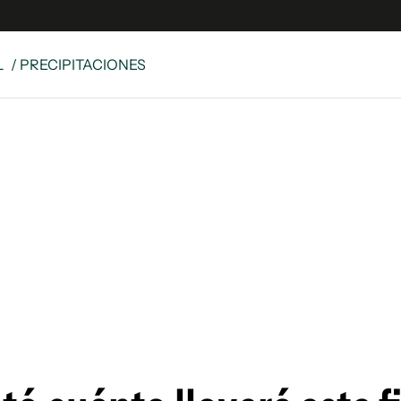
L
/ PRECIPITACIONES
e
S
n
es
Siguenos en:
 y Legales
es especiales
ciones
ters
ina
 Unidos