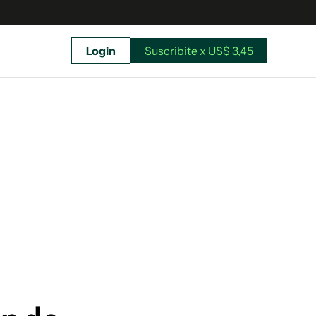
Login
Suscribite x US$ 3,45
uscríbete ahora a El Observador y elegí hasta
donde llegar.
Suscribite x US$ 3,45