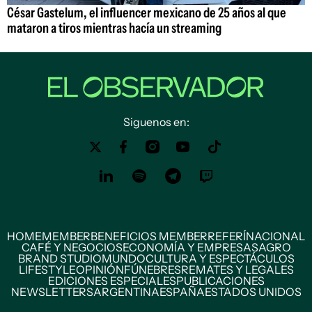
César Gastelum, el influencer mexicano de 25 años al que
mataron a tiros mientras hacía un streaming
Siguenos en:
HOME
MEMBER
BENEFICIOS MEMBER
REFERÍ
NACIONAL
CAFÉ Y NEGOCIOS
ECONOMÍA Y EMPRESAS
AGRO
BRAND STUDIO
MUNDO
CULTURA Y ESPECTÁCULOS
LIFESTYLE
OPINIÓN
FÚNEBRES
REMATES Y LEGALES
EDICIONES ESPECIALES
PUBLICACIONES
NEWSLETTERS
ARGENTINA
ESPAÑA
ESTADOS UNIDOS