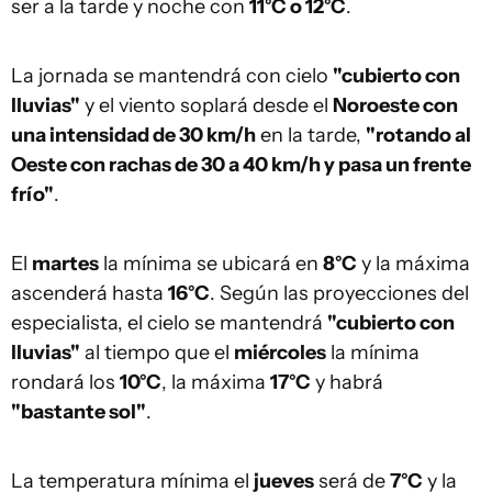
ser a la tarde y noche con
11°C o 12°C
.
La jornada se mantendrá con cielo
"cubierto con
lluvias"
y el viento soplará desde el
Noroeste con
una intensidad de 30 km/h
en la tarde,
"rotando al
Oeste con rachas de 30 a 40 km/h y pasa un frente
frío"
.
El
martes
la mínima se ubicará en
8°C
y la máxima
ascenderá hasta
16°C
. Según las proyecciones del
especialista, el cielo se mantendrá
"cubierto con
lluvias"
al tiempo que el
miércoles
la mínima
rondará los
10°C
, la máxima
17°C
y habrá
"bastante sol"
.
La temperatura mínima el
jueves
será de
7°C
y la