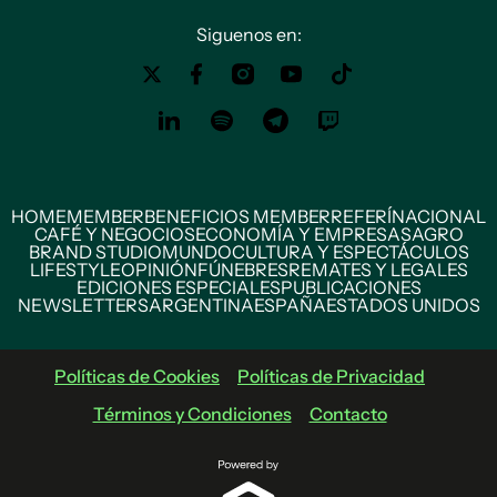
Siguenos en:
HOME
MEMBER
BENEFICIOS MEMBER
REFERÍ
NACIONAL
CAFÉ Y NEGOCIOS
ECONOMÍA Y EMPRESAS
AGRO
BRAND STUDIO
MUNDO
CULTURA Y ESPECTÁCULOS
LIFESTYLE
OPINIÓN
FÚNEBRES
REMATES Y LEGALES
EDICIONES ESPECIALES
PUBLICACIONES
NEWSLETTERS
ARGENTINA
ESPAÑA
ESTADOS UNIDOS
Políticas de Cookies
Políticas de Privacidad
Términos y Condiciones
Contacto