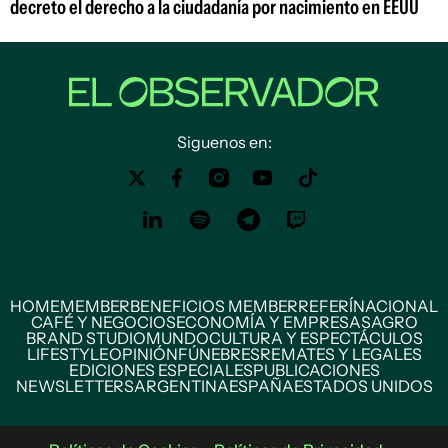
decreto el derecho a la ciudadanía por nacimiento en EEUU
Siguenos en:
HOME
MEMBER
BENEFICIOS MEMBER
REFERÍ
NACIONAL
CAFÉ Y NEGOCIOS
ECONOMÍA Y EMPRESAS
AGRO
BRAND STUDIO
MUNDO
CULTURA Y ESPECTÁCULOS
LIFESTYLE
OPINIÓN
FÚNEBRES
REMATES Y LEGALES
EDICIONES ESPECIALES
PUBLICACIONES
NEWSLETTERS
ARGENTINA
ESPAÑA
ESTADOS UNIDOS