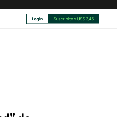
Login
Suscribite x US$ 3,45
uscríbete ahora a El Observador y elegí hasta
donde llegar.
Suscribite x US$ 3,45