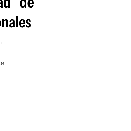
dad" de
onales
n
ce