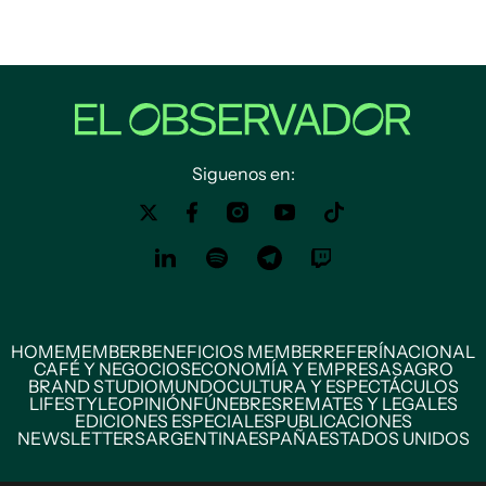
Siguenos en:
HOME
MEMBER
BENEFICIOS MEMBER
REFERÍ
NACIONAL
CAFÉ Y NEGOCIOS
ECONOMÍA Y EMPRESAS
AGRO
BRAND STUDIO
MUNDO
CULTURA Y ESPECTÁCULOS
LIFESTYLE
OPINIÓN
FÚNEBRES
REMATES Y LEGALES
EDICIONES ESPECIALES
PUBLICACIONES
NEWSLETTERS
ARGENTINA
ESPAÑA
ESTADOS UNIDOS