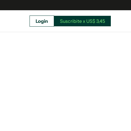
Login
Suscribite x US$ 3,45
uscríbete ahora a El Observador y elegí hasta
donde llegar.
Suscribite x US$ 3,45