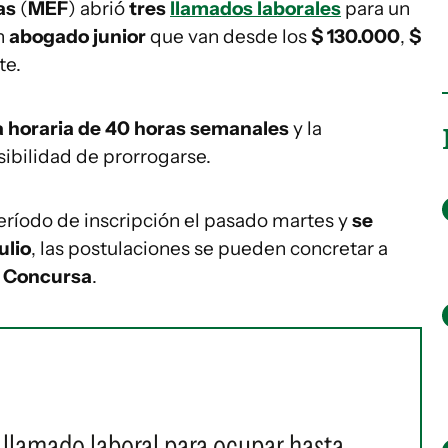
as
(
MEF
) abrió
tres
llamados laborales
para un
n
abogado junior
que van desde los
$ 130.000
,
$
te.
 horaria de 40 horas semanales
y la
sibilidad de prorrogarse.
eríodo de inscripción el pasado martes y
se
ulio
, las postulaciones se pueden concretar a
 Concursa
.
n llamado laboral para ocupar hasta