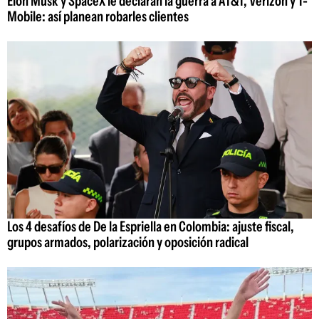
Elon Musk y SpaceX le declaran la guerra a AT&T, Verizon y T-
Mobile: así planean robarles clientes
Los 4 desafíos de De la Espriella en Colombia: ajuste fiscal,
grupos armados, polarización y oposición radical