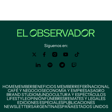
Siguenos en:
HOME
MEMBER
BENEFICIOS MEMBER
REFERÍ
NACIONAL
CAFÉ Y NEGOCIOS
ECONOMÍA Y EMPRESAS
AGRO
BRAND STUDIO
MUNDO
CULTURA Y ESPECTÁCULOS
LIFESTYLE
OPINIÓN
FÚNEBRES
REMATES Y LEGALES
EDICIONES ESPECIALES
PUBLICACIONES
NEWSLETTERS
ARGENTINA
ESPAÑA
ESTADOS UNIDOS