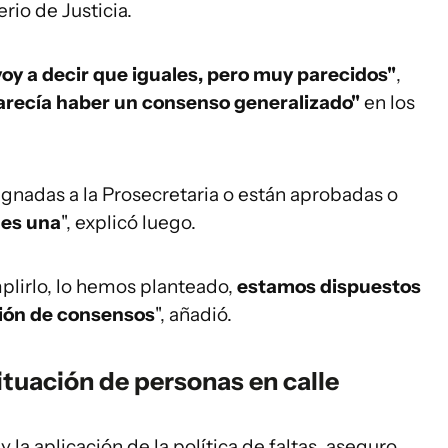
rio de Justicia.
voy a decir que iguales, pero muy parecidos"
,
arecía haber un consenso generalizado"
en los
ignadas a la Prosecretaria o están aprobadas o
 es una
", explicó luego.
plirlo, lo hemos planteado,
estamos dispuestos
ión de consensos
", añadió.
ituación de personas en calle
 la aplicación de la política de faltas, aseguro