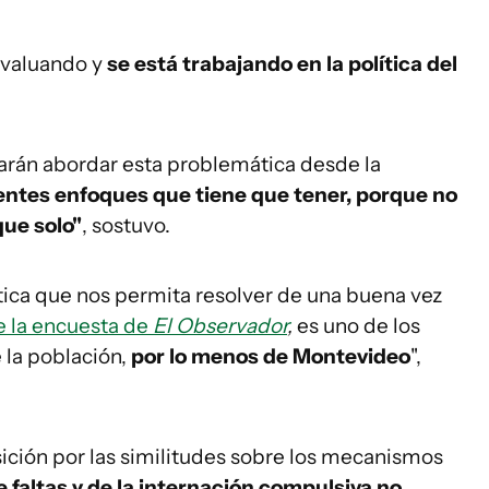
evaluando y
se está trabajando en la política del
carán abordar esta problemática desde la
entes enfoques que tiene que tener, porque no
ue solo"
, sostuvo.
ítica que nos permita resolver de una buena vez
e la encuesta de
El Observador
,
es uno de los
 la población,
por lo menos de Montevideo
",
osición por las similitudes sobre los mecanismos
de faltas y de la internación compulsiva no