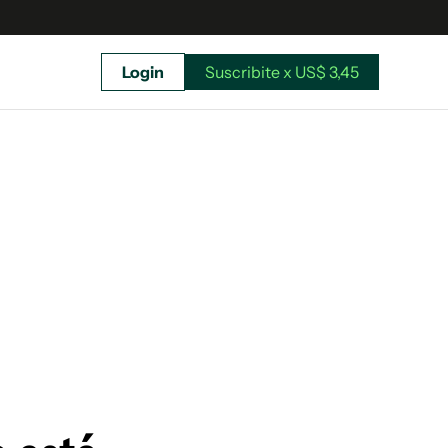
Login
Suscribite x US$ 3,45
uscríbete ahora a El Observador y elegí hasta
donde llegar.
Suscribite x US$ 3,45