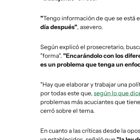
"
Tengo información de que se está 
día después"
, asevero.
Según explicó el prosecretario, bus
"forma".
"Encarándolo con los difer
es un problema que tenga un enfoq
"Hay que elaborar y trabajar una pol
por todas este que,
según lo que dic
problemas más acuciantes que tiene
cerró sobre el tema.
En cuanto a las críticas desde la op
ya establecidos, señaló que
"la ley 