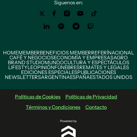
Siguenos en:
HOME
MEMBER
BENEFICIOS MEMBER
REFERÍ
NACIONAL
CAFÉ Y NEGOCIOS
ECONOMÍA Y EMPRESAS
AGRO
BRAND STUDIO
MUNDO
CULTURA Y ESPECTÁCULOS
LIFESTYLE
OPINIÓN
FÚNEBRES
REMATES Y LEGALES
EDICIONES ESPECIALES
PUBLICACIONES
NEWSLETTERS
ARGENTINA
ESPAÑA
ESTADOS UNIDOS
Políticas de Cookies
Políticas de Privacidad
Términos y Condiciones
Contacto