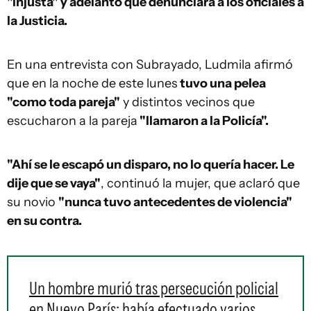
"injusta" y adelantó que denunciará a los oficiales a
la Justicia.
En una entrevista con Subrayado, Ludmila afirmó
que en la noche de este lunes
tuvo una pelea
"como toda pareja"
y distintos vecinos que
escucharon a la pareja
"llamaron a la Policía".
"Ahí se le escapó un disparo, no lo quería hacer. Le
dije que se vaya"
, continuó la mujer, que aclaró que
su novio
"nunca tuvo antecedentes de violencia"
en su contra.
Un hombre murió tras persecución policial
en Nuevo París: había efectuado varios