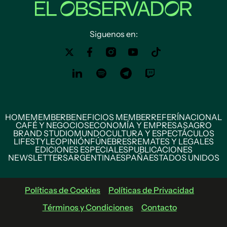
Siguenos en:
HOME
MEMBER
BENEFICIOS MEMBER
REFERÍ
NACIONAL
CAFÉ Y NEGOCIOS
ECONOMÍA Y EMPRESAS
AGRO
BRAND STUDIO
MUNDO
CULTURA Y ESPECTÁCULOS
LIFESTYLE
OPINIÓN
FÚNEBRES
REMATES Y LEGALES
EDICIONES ESPECIALES
PUBLICACIONES
NEWSLETTERS
ARGENTINA
ESPAÑA
ESTADOS UNIDOS
Políticas de Cookies
Políticas de Privacidad
Términos y Condiciones
Contacto