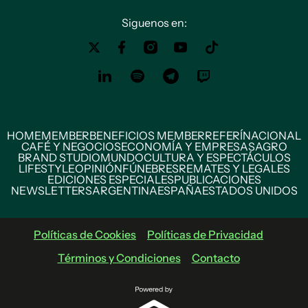
Siguenos en:
HOME
MEMBER
BENEFICIOS MEMBER
REFERÍ
NACIONAL
CAFÉ Y NEGOCIOS
ECONOMÍA Y EMPRESAS
AGRO
BRAND STUDIO
MUNDO
CULTURA Y ESPECTÁCULOS
LIFESTYLE
OPINIÓN
FÚNEBRES
REMATES Y LEGALES
EDICIONES ESPECIALES
PUBLICACIONES
NEWSLETTERS
ARGENTINA
ESPAÑA
ESTADOS UNIDOS
Políticas de Cookies
Políticas de Privacidad
Términos y Condiciones
Contacto