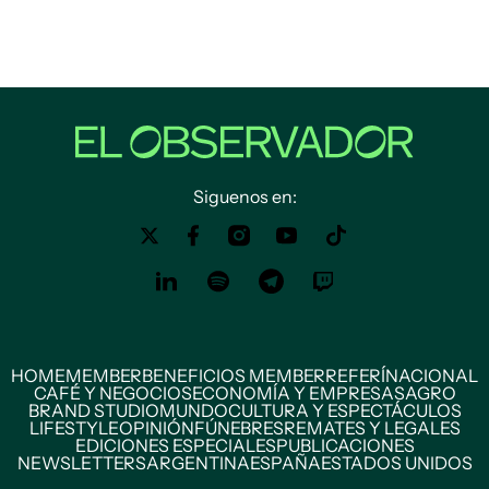
Siguenos en:
HOME
MEMBER
BENEFICIOS MEMBER
REFERÍ
NACIONAL
CAFÉ Y NEGOCIOS
ECONOMÍA Y EMPRESAS
AGRO
BRAND STUDIO
MUNDO
CULTURA Y ESPECTÁCULOS
LIFESTYLE
OPINIÓN
FÚNEBRES
REMATES Y LEGALES
EDICIONES ESPECIALES
PUBLICACIONES
NEWSLETTERS
ARGENTINA
ESPAÑA
ESTADOS UNIDOS