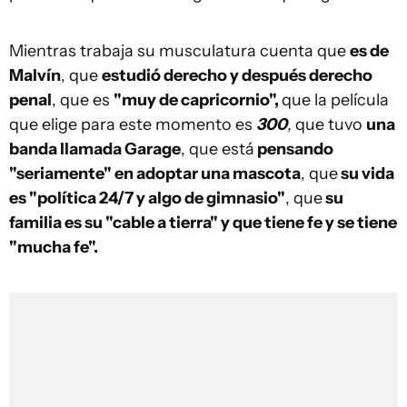
Mientras trabaja su musculatura cuenta que
es de
Malvín
, que
estudió derecho y después derecho
penal
, que es
"muy de capricornio",
que la película
que elige para este momento es
300
,
que tuvo
una
banda llamada Garage
, que está
pensando
"seriamente" en adoptar una mascota
, que
su vida
es "política 24/7 y algo de gimnasio"
, que
su
familia es su "cable a tierra" y que tiene fe y se tiene
"mucha fe".