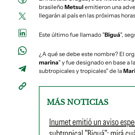
brasileño
Metsul
emitieron una adve
llegarán al país en las próximas hora
Este último fue llamado "
Biguá
", se
¿A qué se debe este nombre? El orga
marina
" y fue designado en base a l
subtropicales y tropicales" de la
Mari
MÁS NOTICIAS
Inumet emitió un aviso espec
subtropical "Biguá": mirá cu