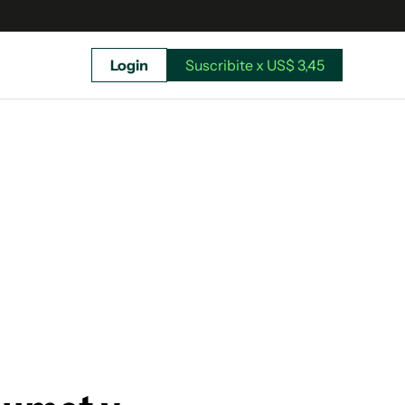
Login
Suscribite x US$ 3,45
uscríbete ahora a El Observador y elegí hasta
donde llegar.
Suscribite x US$ 3,45