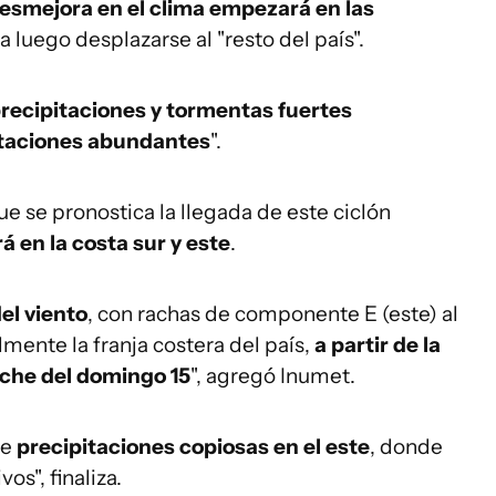
esmejora en el clima empezará en las
ra luego desplazarse al "resto del país".
recipitaciones y tormentas fuertes
itaciones abundantes
".
ue se pronostica la llegada de este ciclón
 en la costa sur y este
.
el viento
, con rachas de componente E (este) al
lmente la franja costera del país,
a partir de la
oche del domingo 15
", agregó Inumet.
de
precipitaciones copiosas en el este
, donde
os", finaliza.