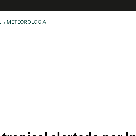
L
/ METEOROLOGÍA
e
S
n
es
Siguenos en:
 y Legales
es especiales
ciones
ters
ina
 Unidos