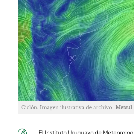
Ciclón. Imagen ilustrativa de archivo
Metsul
El Instituto Uruguayo de Meteorologí