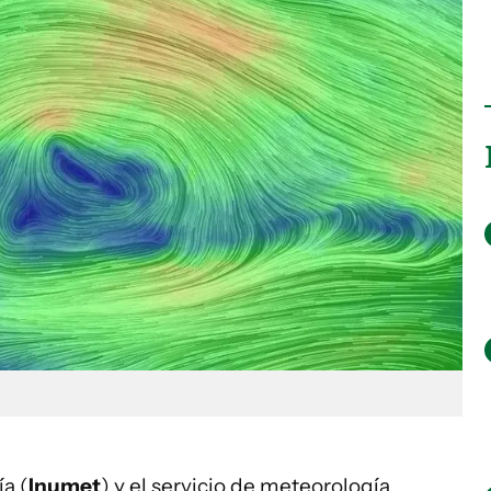
a (
Inumet
) y el servicio de meteorología