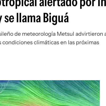
btropical alertado por 
 se llama Biguá
sileño de meteorología Metsul advirtieron 
s condiciones climáticas en las próximas