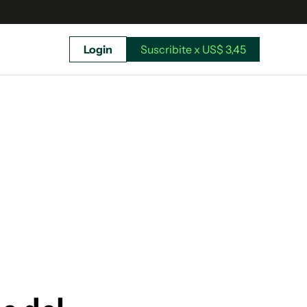
Login
Suscribite x US$ 3,45
uscríbete ahora a El Observador y elegí hasta
donde llegar.
Suscribite x US$ 3,45