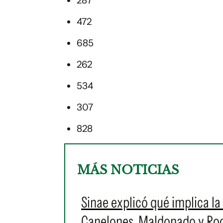
287
472
685
262
534
307
828
MÁS NOTICIAS
Sinae explicó qué implica la 
Canelones, Maldonado y Roch