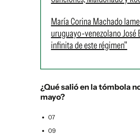
María Corina Machado lament
uruguayo-venezolano José Br
infinita de este régimen"
¿Qué salió en la
tómbola
no
mayo?
07
09