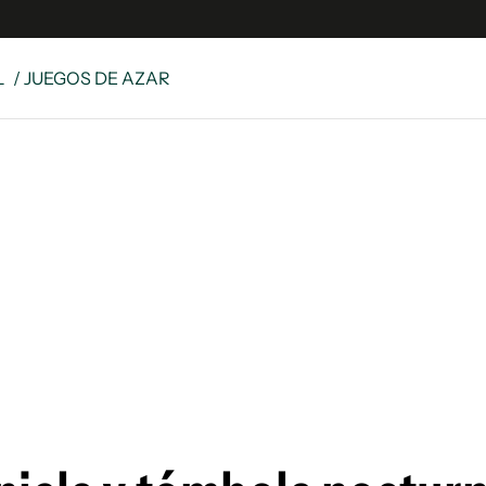
L
/ JUEGOS DE AZAR
e
S
n
es
Siguenos en:
 y Legales
es especiales
ciones
ters
ina
 Unidos