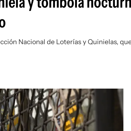
niela y tómbola nocturn
o
ección Nacional de Loterías y Quinielas, qu