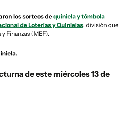
aron los sorteos de
quiniela y tómbola
cional de Loterías y Quinielas
, división que
 y Finanzas (MEF).
iniela.
cturna de este miércoles 13 de