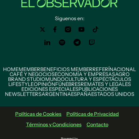
Siguenos en:
HOME
MEMBER
BENEFICIOS MEMBER
REFERÍ
NACIONAL
CAFÉ Y NEGOCIOS
ECONOMÍA Y EMPRESAS
AGRO
BRAND STUDIO
MUNDO
CULTURA Y ESPECTÁCULOS
LIFESTYLE
OPINIÓN
FÚNEBRES
REMATES Y LEGALES
EDICIONES ESPECIALES
PUBLICACIONES
NEWSLETTERS
ARGENTINA
ESPAÑA
ESTADOS UNIDOS
Políticas de Cookies
Políticas de Privacidad
Términos y Condiciones
Contacto