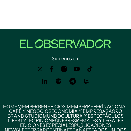
Siguenos en:
HOME
MEMBER
BENEFICIOS MEMBER
REFERÍ
NACIONAL
CAFÉ Y NEGOCIOS
ECONOMÍA Y EMPRESAS
AGRO
BRAND STUDIO
MUNDO
CULTURA Y ESPECTÁCULOS
LIFESTYLE
OPINIÓN
FÚNEBRES
REMATES Y LEGALES
EDICIONES ESPECIALES
PUBLICACIONES
NEWSLETTERS
ARGENTINA
ESPAÑA
ESTADOS UNIDOS