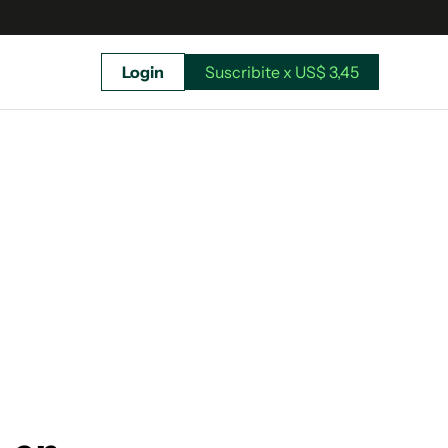
Login
Suscribite x US$ 3,45
uscríbete ahora a El Observador y elegí hasta
donde llegar.
Suscribite x US$ 3,45