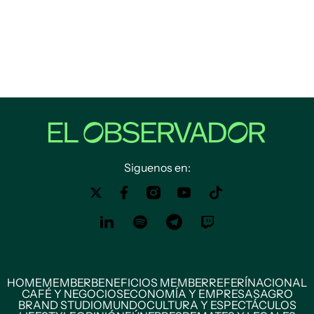
Siguenos en:
HOME
MEMBER
BENEFICIOS MEMBER
REFERÍ
NACIONAL
CAFÉ Y NEGOCIOS
ECONOMÍA Y EMPRESAS
AGRO
BRAND STUDIO
MUNDO
CULTURA Y ESPECTÁCULOS