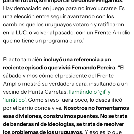
para el futuro, sin importar de dónde vengamos
.
Hay demasiado en juego para no involucrarse. Es
una elección entre seguir avanzando con los
cambios que los uruguayos votaron y ratificaron
en la LUC, o volver al pasado, con un Frente Amplio
que no tiene un programa claro.”
El acto también
incluyó una referencia a un
reciente episodio que vivió Fernando Pereira
: “El
sábado vimos cómo el presidente del Frente
Amplio mostró su verdadera cara, insultando a un
vecino de Punta Carretas,
llamándolo ‘gil’ y
‘lunático’
. Como si eso fuera poco, lo descalificó
por el barrio donde vive.
Nosotros no fomentamos
esas divisiones, construimos puentes. No se trata
de banderas ni de ideologías, se trata de resolver
los problemas de los uruguayos
. Y eso es lo que