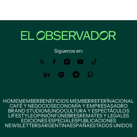
Siguenos en:
HOME
MEMBER
BENEFICIOS MEMBER
REFERÍ
NACIONAL
CAFÉ Y NEGOCIOS
ECONOMÍA Y EMPRESAS
AGRO
BRAND STUDIO
MUNDO
CULTURA Y ESPECTÁCULOS
LIFESTYLE
OPINIÓN
FÚNEBRES
REMATES Y LEGALES
EDICIONES ESPECIALES
PUBLICACIONES
NEWSLETTERS
ARGENTINA
ESPAÑA
ESTADOS UNIDOS