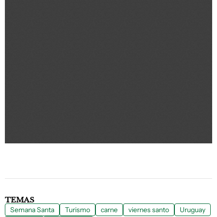
TEMAS
Semana Santa
Turismo
carne
viernes santo
Uruguay