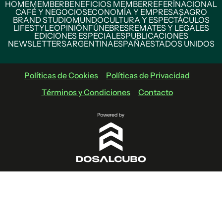
HOME
MEMBER
BENEFICIOS MEMBER
REFERÍ
NACIONAL
CAFÉ Y NEGOCIOS
ECONOMÍA Y EMPRESAS
AGRO
BRAND STUDIO
MUNDO
CULTURA Y ESPECTÁCULOS
LIFESTYLE
OPINIÓN
FÚNEBRES
REMATES Y LEGALES
EDICIONES ESPECIALES
PUBLICACIONES
NEWSLETTERS
ARGENTINA
ESPAÑA
ESTADOS UNIDOS
Políticas de Cookies
Políticas de Privacidad
Términos y Condiciones
Contacto