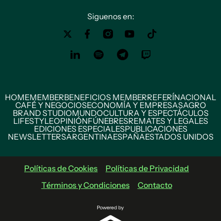
Siguenos en:
HOME
MEMBER
BENEFICIOS MEMBER
REFERÍ
NACIONAL
CAFÉ Y NEGOCIOS
ECONOMÍA Y EMPRESAS
AGRO
BRAND STUDIO
MUNDO
CULTURA Y ESPECTÁCULOS
LIFESTYLE
OPINIÓN
FÚNEBRES
REMATES Y LEGALES
EDICIONES ESPECIALES
PUBLICACIONES
NEWSLETTERS
ARGENTINA
ESPAÑA
ESTADOS UNIDOS
Políticas de Cookies
Políticas de Privacidad
Términos y Condiciones
Contacto