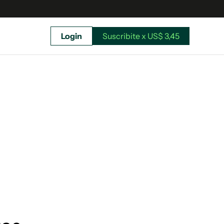
Login
Suscribite x US$ 3,45
uscríbete ahora a El Observador y elegí hasta
donde llegar.
Suscribite x US$ 3,45