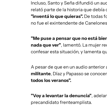
Incluso, Santo y Seña difundió un aud
relató parte de la historia que debía c
"inventá lo que quieras".
De todas f
no fue el exintendente de Canelones 
"Me puse a pensar que no está bien
nada que ver"
, lamentó. La mujer r
confesar esta situación, y lamenta q
A pesar de que en un audio anterior 
militante
, Díaz y Papasso se conoce
todos los veranos".
"Voy a levantar la denuncia"
, adela
precandidato frenteamplista.