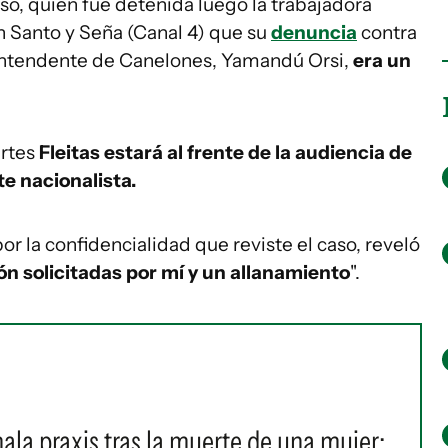
o, quien fue detenida luego la trabajadora
en Santo y Seña (Canal 4) que su
denuncia
contra
xintendente de Canelones, Yamandú Orsi,
era un
artes
Fleitas estará al frente de la audiencia de
e nacionalista.
r la confidencialidad que reviste el caso, reveló
ón solicitadas por mí y un allanamiento
".
la praxis tras la muerte de una mujer: