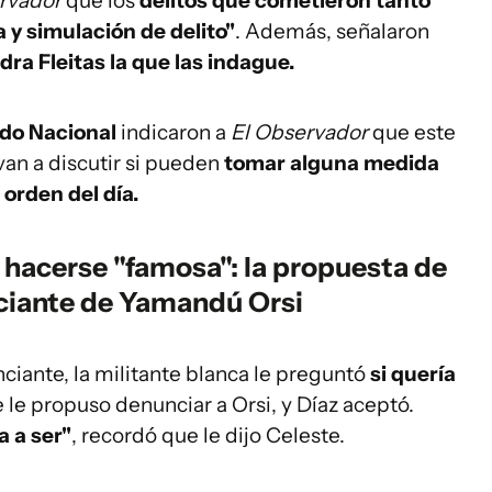
rvador
que los
delitos que cometieron tanto
 y simulación de delito"
. Además, señalaron
dra Fleitas la que las indague.
ido Nacional
indicaron a
El Observador
que este
van a discutir si pueden
tomar alguna medida
orden del día.
hacerse "famosa": la propuesta de
ciante de Yamandú Orsi
nciante, la militante blanca le preguntó
si quería
e le propuso denunciar a Orsi, y Díaz aceptó.
 a ser"
, recordó que le dijo Celeste.