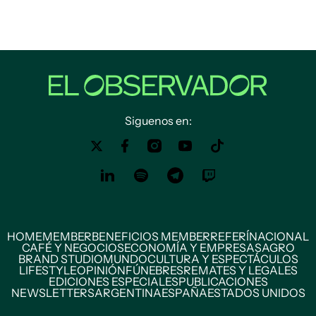
Siguenos en:
HOME
MEMBER
BENEFICIOS MEMBER
REFERÍ
NACIONAL
CAFÉ Y NEGOCIOS
ECONOMÍA Y EMPRESAS
AGRO
BRAND STUDIO
MUNDO
CULTURA Y ESPECTÁCULOS
LIFESTYLE
OPINIÓN
FÚNEBRES
REMATES Y LEGALES
EDICIONES ESPECIALES
PUBLICACIONES
NEWSLETTERS
ARGENTINA
ESPAÑA
ESTADOS UNIDOS