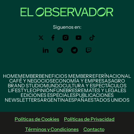
Siguenos en:
HOME
MEMBER
BENEFICIOS MEMBER
REFERÍ
NACIONAL
CAFÉ Y NEGOCIOS
ECONOMÍA Y EMPRESAS
AGRO
BRAND STUDIO
MUNDO
CULTURA Y ESPECTÁCULOS
LIFESTYLE
OPINIÓN
FÚNEBRES
REMATES Y LEGALES
EDICIONES ESPECIALES
PUBLICACIONES
NEWSLETTERS
ARGENTINA
ESPAÑA
ESTADOS UNIDOS
Políticas de Cookies
Políticas de Privacidad
Términos y Condiciones
Contacto