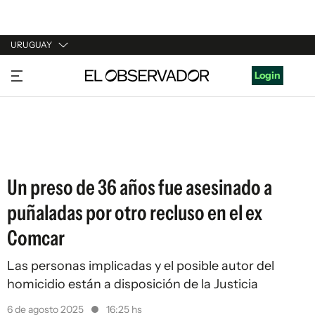
URUGUAY
URUGUAY
Login
ARGENTINA
ESPAÑA
ESTADOS UNIDOS
Un preso de 36 años fue asesinado a
puñaladas por otro recluso en el ex
Comcar
Las personas implicadas y el posible autor del
homicidio están a disposición de la Justicia
6 de agosto 2025
16:25 hs