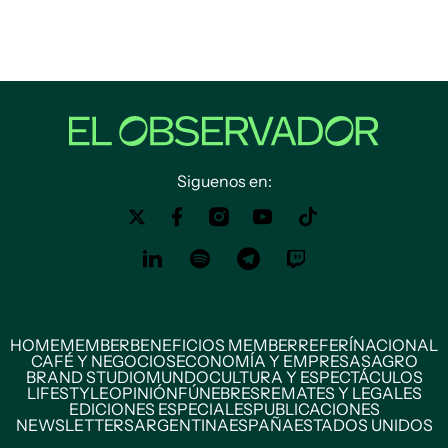
Siguenos en:
HOME
MEMBER
BENEFICIOS MEMBER
REFERÍ
NACIONAL
CAFÉ Y NEGOCIOS
ECONOMÍA Y EMPRESAS
AGRO
BRAND STUDIO
MUNDO
CULTURA Y ESPECTÁCULOS
LIFESTYLE
OPINIÓN
FÚNEBRES
REMATES Y LEGALES
EDICIONES ESPECIALES
PUBLICACIONES
NEWSLETTERS
ARGENTINA
ESPAÑA
ESTADOS UNIDOS