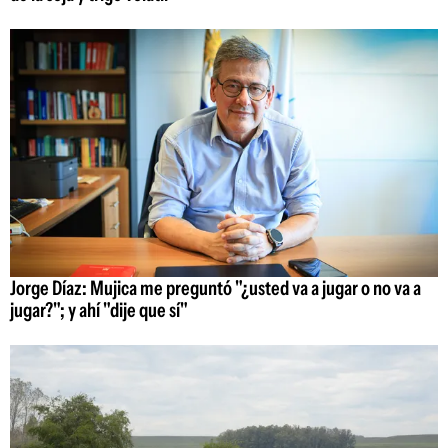
Jorge Díaz: Mujica me preguntó "¿usted va a jugar o no va a
jugar?"; y ahí "dije que sí"