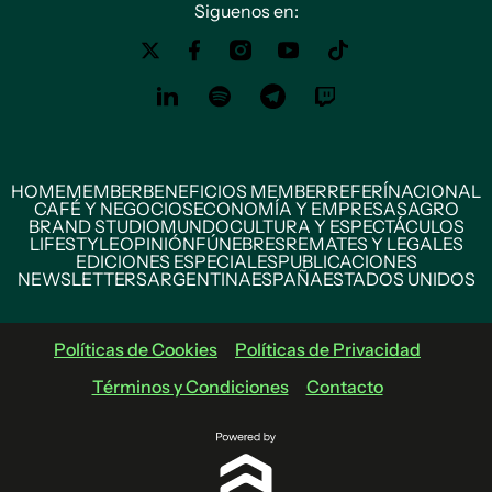
Siguenos en:
HOME
MEMBER
BENEFICIOS MEMBER
REFERÍ
NACIONAL
CAFÉ Y NEGOCIOS
ECONOMÍA Y EMPRESAS
AGRO
BRAND STUDIO
MUNDO
CULTURA Y ESPECTÁCULOS
LIFESTYLE
OPINIÓN
FÚNEBRES
REMATES Y LEGALES
EDICIONES ESPECIALES
PUBLICACIONES
NEWSLETTERS
ARGENTINA
ESPAÑA
ESTADOS UNIDOS
Políticas de Cookies
Políticas de Privacidad
Términos y Condiciones
Contacto