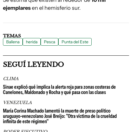
Se estima que existen al rededor de
10 mil
ejemplares
en el hemisferio sur.
TEMAS
Ballena
herida
Pesca
Punta del Este
SEGUÍ LEYENDO
CLIMA
Sinae explicó qué implica la alerta roja para zonas costeras de
Canelones, Maldonado y Rocha y qué pasa con las clases
VENEZUELA
María Corina Machado lamentó la muerte de preso político
uruguayo-venezolano José Breijo: "Otra víctima de la crueldad
infinita de este régimen"
PODER EJECUTIVO