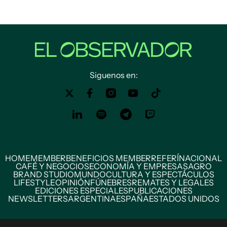
Siguenos en:
HOME
MEMBER
BENEFICIOS MEMBER
REFERÍ
NACIONAL
CAFÉ Y NEGOCIOS
ECONOMÍA Y EMPRESAS
AGRO
BRAND STUDIO
MUNDO
CULTURA Y ESPECTÁCULOS
LIFESTYLE
OPINIÓN
FÚNEBRES
REMATES Y LEGALES
EDICIONES ESPECIALES
PUBLICACIONES
NEWSLETTERS
ARGENTINA
ESPAÑA
ESTADOS UNIDOS