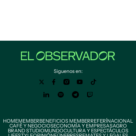
Siguenos en:
HOME
MEMBER
BENEFICIOS MEMBER
REFERÍ
NACIONAL
CAFÉ Y NEGOCIOS
ECONOMÍA Y EMPRESAS
AGRO
BRAND STUDIO
MUNDO
CULTURA Y ESPECTÁCULOS
LIFESTYLE
OPINIÓN
FÚNEBRES
REMATES Y LEGALES