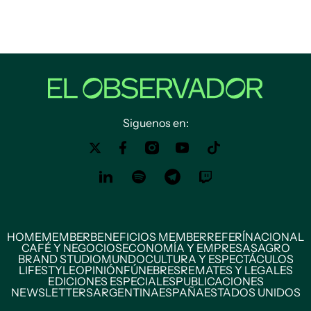
Siguenos en:
HOME
MEMBER
BENEFICIOS MEMBER
REFERÍ
NACIONAL
CAFÉ Y NEGOCIOS
ECONOMÍA Y EMPRESAS
AGRO
BRAND STUDIO
MUNDO
CULTURA Y ESPECTÁCULOS
LIFESTYLE
OPINIÓN
FÚNEBRES
REMATES Y LEGALES
EDICIONES ESPECIALES
PUBLICACIONES
NEWSLETTERS
ARGENTINA
ESPAÑA
ESTADOS UNIDOS