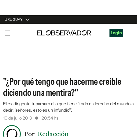
URUGUAY
URUGUAY
Login
ARGENTINA
ESPAÑA
ESTADOS UNIDOS
"¿Por qué tengo que hacerme creíble
diciendo una mentira?"
El ex dirigente tupamaro dijo que tiene "todo el derecho del mundo a
decir: 'señores, esto es un infundio'".
10 de julio 2013
20:54 hs
Por
Redacción