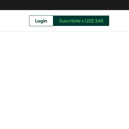
Login
Suscribite x US$ 3,45
uscríbete ahora a El Observador y elegí hasta
donde llegar.
Suscribite x US$ 3,45