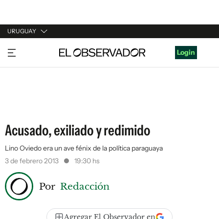
URUGUAY
URUGUAY
Login
ARGENTINA
ESPAÑA
ESTADOS UNIDOS
Acusado, exiliado y redimido
Lino Oviedo era un ave fénix de la política paraguaya
3 de febrero 2013
19:30 hs
Por
Redacción
Agregar El Observador en